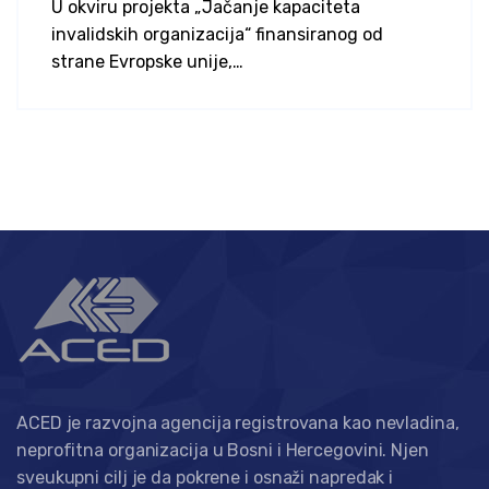
U okviru projekta „Jačanje kapaciteta
invalidskih organizacija“ finansiranog od
strane Evropske unije,…
ACED je razvojna agencija registrovana kao nevladina,
neprofitna organizacija u Bosni i Hercegovini. Njen
sveukupni cilj je da pokrene i osnaži napredak i