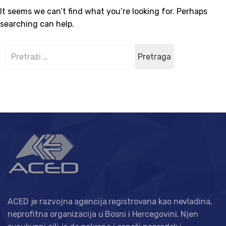
It seems we can’t find what you’re looking for. Perhaps
searching can help.
P
r
e
t
r
a
g
a
:
ACED je razvojna agencija registrovana kao nevladina,
neprofitna organizacija u Bosni i Hercegovini. Njen