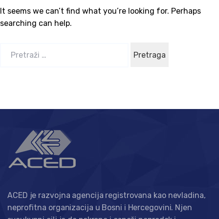
It seems we can’t find what you’re looking for. Perhaps
searching can help.
P
r
e
t
r
a
g
a
:
ACED je razvojna agencija registrovana kao nevladina,
neprofitna organizacija u Bosni i Hercegovini. Njen