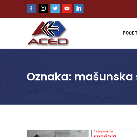
POČE
Oznaka:
mašunska 