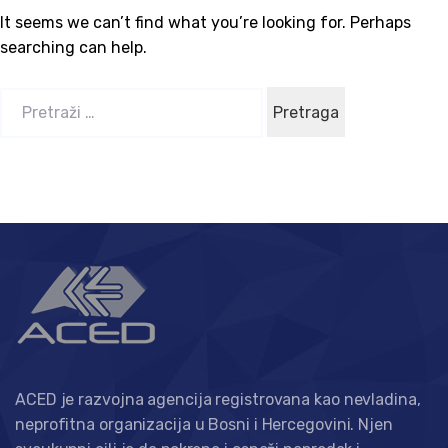
It seems we can’t find what you’re looking for. Perhaps
searching can help.
P
r
e
t
r
a
g
a
:
ACED je razvojna agencija registrovana kao nevladina,
neprofitna organizacija u Bosni i Hercegovini. Njen