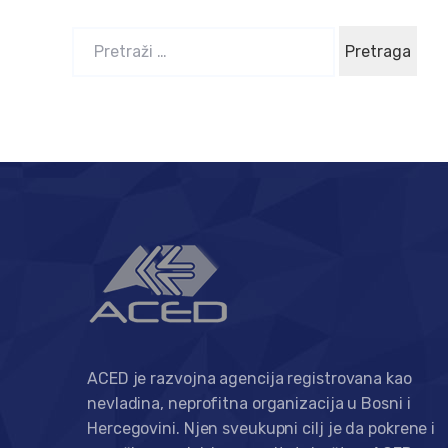
P
r
e
t
r
a
g
a
:
ACED je razvojna agencija registrovana kao
nevladina, neprofitna organizacija u Bosni i
Hercegovini. Njen sveukupni cilj je da pokrene i