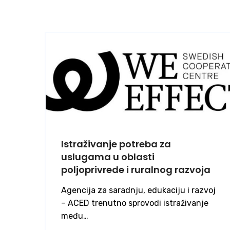
Istraživanje potreba za
uslugama u oblasti
poljoprivrede i ruralnog razvoja
Agencija za saradnju, edukaciju i razvoj
– ACED trenutno sprovodi istraživanje
među…