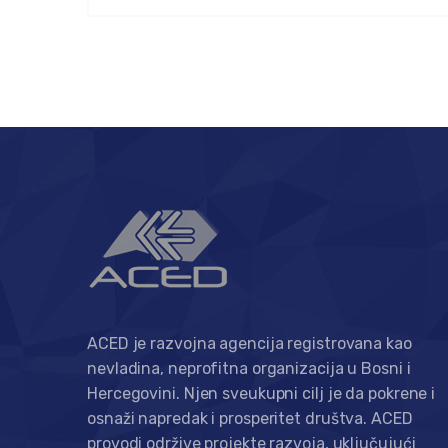
ACED je razvojna agencija registrovana kao
nevladina, neprofitna organizacija u Bosni i
Hercegovini. Njen sveukupni cilj je da pokrene i
osnaži napredak i prosperitet društva. ACED
provodi održive projekte razvoja, uključujući