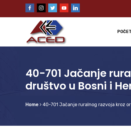
POČE
40-701 Jačanje rura
društvo u Bosni i He
Home
40-701 Jačanje ruralnog razvoja kroz or