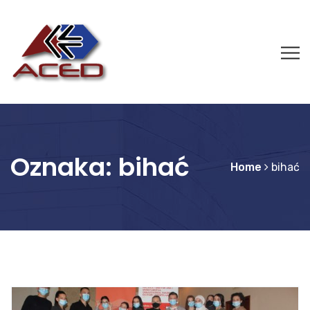
Oznaka:
bihać
Home
bihać