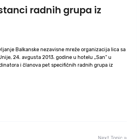
tanci radnih grupa iz
vljanje Balkanske nezavisne mreže organizacija lica sa
Unije, 24. avgusta 2013. godine u hotelu „San“ u
natora i članova pet specifičnih radnih grupa iz
Next Topic »