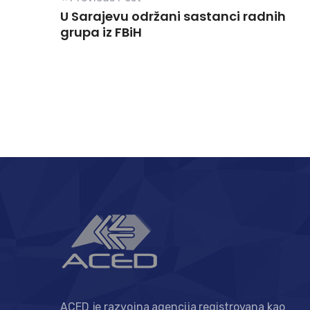
U Sarajevu održani sastanci radnih
grupa iz FBiH
ACED je razvojna agencija registrovana kao