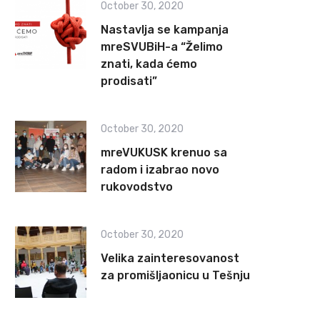
October 30, 2020
Nastavlja se kampanja
mreSVUBiH-a “Želimo
znati, kada ćemo
prodisati”
October 30, 2020
mreVUKUSK krenuo sa
radom i izabrao novo
rukovodstvo
October 30, 2020
Velika zainteresovanost
za promišljaonicu u Tešnju