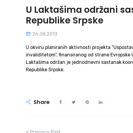
U Laktašima održani sas
Republike Srpske
26.08.2013
U okviru planiranih aktivnosti projekta “Usposta
invaliditetom”, finansiranog od strane Evropske 
Laktašima održan je jednodnevni sastanak koordi
Republike Srpske.
Share
« Previous Post