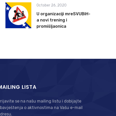
October 26, 2020
U organizaciji mreSVUBiH-
a novi trening i
promišljaonica
MAILING LISTA
rijavite se na našu mailing listu i dobijajte
bavještenja o aktivnostima na Vašu e-mail
dresu.