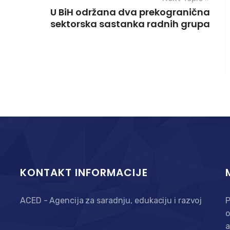
U BiH održana dva prekogranična
sektorska sastanka radnih grupa
KONTAKT INFORMACIJE
ACED - Agencija za saradnju, edukaciju i razvoj
P
o
a