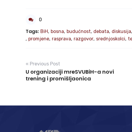
0
Tags:
BiH
,
bosna
,
budućnost
,
debata
,
diskusija
,
promjene
,
rasprava
,
razgovor
,
srednjoskolci
,
t
« Previous Post
U organizaciji mreSVUBiH-a novi
trening i promišljaonica