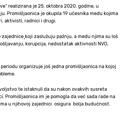
e“ realizirana je 25. oktobra 2020. godine, u
ju. Promišljaonica je okupila 19 učesnika među kojima
, aktivisti, radnici i drugi.
e zajednice¸koji zaslužuju pažnju, a među njima su loš
pošljavanju, korupcija, nedostatak aktivnosti NVO,
periodu organizuje još jedna promišljaonica na kojoj
obleme.
ovoljstvo te istaknuli da su nakon ovakvih susreta
ci. Promišljaonica im je pomogla da već sada rade na
nima u njihovoj zajednici osigura bolja budućnost.