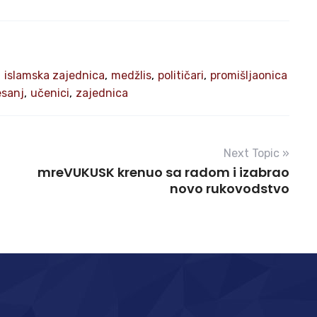
,
islamska zajednica
,
medžlis
,
političari
,
promišljaonica
esanj
,
učenici
,
zajednica
Next Topic »
mreVUKUSK krenuo sa radom i izabrao
novo rukovodstvo