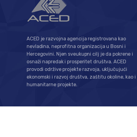
ACED je razvojna agencija registrovana kao
nevladina, neprofitna organizacija u Bosni i
Hercegovini. Njen sveukupni cilj je da pokrene i
osnaži napredak i prosperitet društva. ACED
provodi održive projekte razvoja, uključujući
ekonomski i razvoj društva, zaštitu okoline, kao i
humanitarne projekte.
© 2020 ACED - Agencija za saradnju, edukaciju 