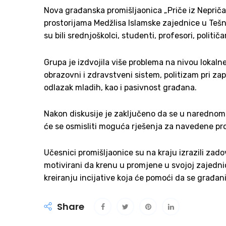
Nova građanska promišljaonica „Priče iz Nepričav
prostorijama Medžlisa Islamske zajednice u Tešn
su bili srednjoškolci, studenti, profesori, političari
Grupa je izdvojila više problema na nivou lokaln
obrazovni i zdravstveni sistem, politizam pri za
odlazak mladih, kao i pasivnost građana.
Nakon diskusije je zaključeno da se u narednom 
će se osmisliti moguća rješenja za navedene pr
Učesnici promišljaonice su na kraju izrazili zad
motivirani da krenu u promjene u svojoj zajedni
kreiranju incijative koja će pomoći da se građa
Share