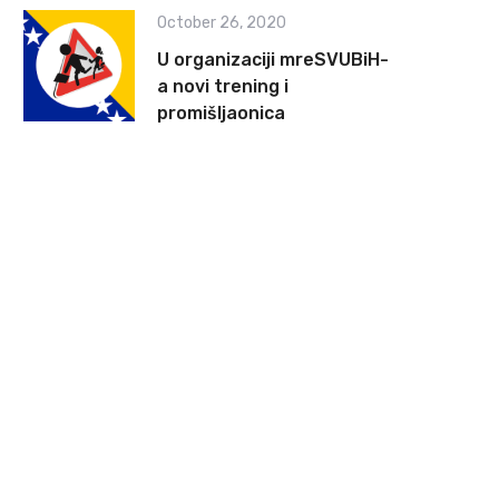
October 26, 2020
U organizaciji mreSVUBiH-
a novi trening i
promišljaonica