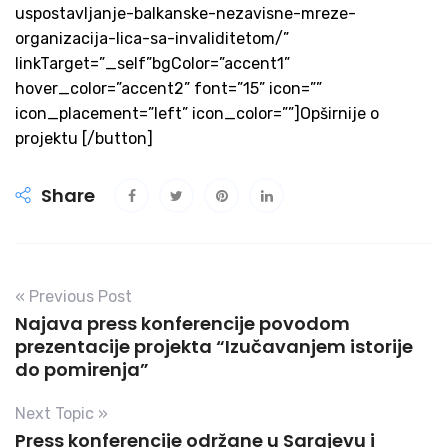
uspostavljanje-balkanske-nezavisne-mreze-
organizacija-lica-sa-invaliditetom/”
linkTarget=”_self”bgColor=”accent1”
hover_color=”accent2” font=”15” icon=””
icon_placement=”left” icon_color=””]Opširnije o
projektu [/button]
Share
« Previous Post
Najava press konferencije povodom
prezentacije projekta “Izučavanjem istorije
do pomirenja”
Next Topic »
Press konferencije održane u Sarajevu i