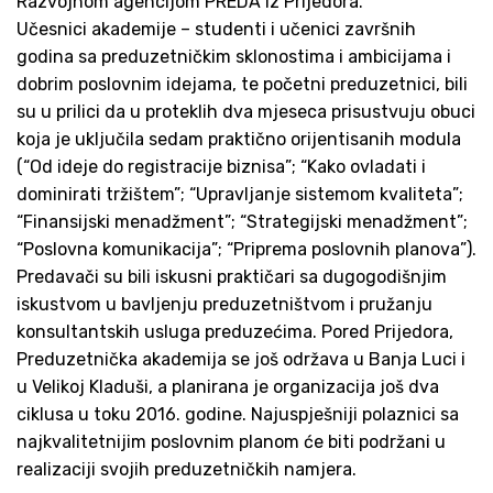
Razvojnom agencijom PREDA iz Prijedora.
Učesnici akademije – studenti i učenici završnih
godina sa preduzetničkim sklonostima i ambicijama i
dobrim poslovnim idejama, te početni preduzetnici, bili
su u prilici da u proteklih dva mjeseca prisustvuju obuci
koja je uključila sedam praktično orijentisanih modula
(“Od ideje do registracije biznisa”; “Kako ovladati i
dominirati tržištem”; “Upravljanje sistemom kvaliteta”;
“Finansijski menadžment”; “Strategijski menadžment”;
“Poslovna komunikacija”; “Priprema poslovnih planova”).
Predavači su bili iskusni praktičari sa dugogodišnjim
iskustvom u bavljenju preduzetništvom i pružanju
konsultantskih usluga preduzećima. Pored Prijedora,
Preduzetnička akademija se još održava u Banja Luci i
u Velikoj Kladuši, a planirana je organizacija još dva
ciklusa u toku 2016. godine. Najuspješniji polaznici sa
najkvalitetnijim poslovnim planom će biti podržani u
realizaciji svojih preduzetničkih namjera.