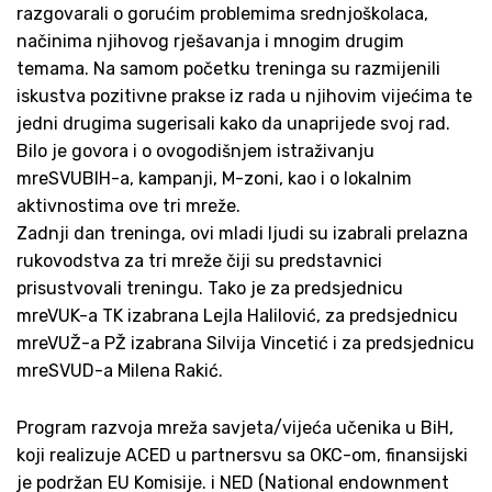
razgovarali o gorućim problemima srednjoškolaca,
načinima njihovog rješavanja i mnogim drugim
temama. Na samom početku treninga su razmijenili
iskustva pozitivne prakse iz rada u njihovim vijećima te
jedni drugima sugerisali kako da unaprijede svoj rad.
Bilo je govora i o ovogodišnjem istraživanju
mreSVUBIH-a, kampanji, M-zoni, kao i o lokalnim
aktivnostima ove tri mreže.
Zadnji dan treninga, ovi mladi ljudi su izabrali prelazna
rukovodstva za tri mreže čiji su predstavnici
prisustvovali treningu. Tako je za predsjednicu
mreVUK-a TK izabrana Lejla Halilović, za predsjednicu
mreVUŽ-a PŽ izabrana Silvija Vincetić i za predsjednicu
mreSVUD-a Milena Rakić.
Program razvoja mreža savjeta/vijeća učenika u BiH,
koji realizuje ACED u partnersvu sa OKC-om, finansijski
je podržan EU Komisije. i NED (National endownment