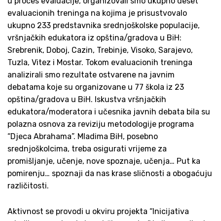
u proces evaluacije, organizovali smo ukupno deset
evaluacionih treninga na kojima je prisustvovalo
ukupno 233 predstavnika srednjoškolske populacije,
vršnjačkih edukatora iz opština/gradova u BiH:
Srebrenik, Doboj, Cazin, Trebinje, Visoko, Sarajevo,
Tuzla, Vitez i Mostar. Tokom evaluacionih treninga
analizirali smo rezultate ostvarene na javnim
debatama koje su organizovane u 77 škola iz 23
opština/gradova u BiH. Iskustva vršnjačkih
edukatora/moderatora i učesnika javnih debata bila su
polazna osnova za reviziju metodologije programa
“Djeca Abrahama”. Mladima BiH, posebno
srednjoškolcima, treba osigurati vrijeme za
promišljanje, učenje, nove spoznaje, učenja… Put ka
pomirenju… spoznaji da nas krase sličnosti a obogaćuju
različitosti.
Aktivnost se provodi u okviru projekta “Inicijativa