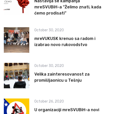
Nastavlja se kampanja
mreSVUBiH-a “Želimo znati, kada
ćemo prodisati”
October 30, 2020
mreVUKUSK krenuo sa radom i
izabrao novo rukovodstvo
October 30, 2020
Velika zainteresovanost za
promišljaonicu u Tešnju
October 26, 2020
U organizaciji mreSVUBiH-a novi