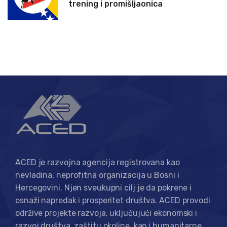
trening i promišljaonica
ACED je razvojna agencija registrovana kao
nevladina, neprofitna organizacija u Bosni i
Hercegovini. Njen sveukupni cilj je da pokrene i
osnaži napredak i prosperitet društva. ACED provodi
održive projekte razvoja, uključujući ekonomski i
razvoj društva, zaštitu okoline, kao i humanitarne