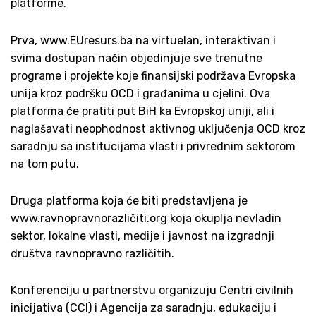
platforme.
Prva, www.EUresurs.ba na virtuelan, interaktivan i
svima dostupan način objedinjuje sve trenutne
programe i projekte koje finansijski podržava Evropska
unija kroz podršku OCD i građanima u cjelini. Ova
platforma će pratiti put BiH ka Evropskoj uniji, ali i
naglašavati neophodnost aktivnog uključenja OCD kroz
saradnju sa institucijama vlasti i privrednim sektorom
na tom putu.
Druga platforma koja će biti predstavljena je
www.ravnopravnorazličiti.org koja okuplja nevladin
sektor, lokalne vlasti, medije i javnost na izgradnji
društva ravnopravno različitih.
Konferenciju u partnerstvu organizuju Centri civilnih
inicijativa (CCI) i Agencija za saradnju, edukaciju i