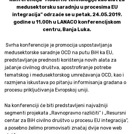
međusektorsku saradnju u procesima EU
integracija“ odrzaće se u petak, 24.05.2019.
godine u 11.00h u LANACO konferencijskom
centru, Banja Luka.
Svrha konferencije je promocija uspostavljanja
međusektorske saradnje OCD na putu BiH ka EU,
predstavljanje prednosti korištenja novih alata za
jačanje civilnog društva, apostrofiranje potrebe
tematskog i međusektorskog umrežavanja OCD, kao i
razmjena iskustava po pitanju informisanja građana o
procesu priključivanja Evropskoj uniji.
Na konferenciji će biti predstavljeni najvažniji
segmenti projekata „Ravnopravno različiti“ i „Resursni
centar za BiH civilno društvo u procesu EU integracija“,
a posebno želimo promovisati značaj dvije nove web