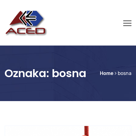
Oznaka:
bosna
Home
bosna