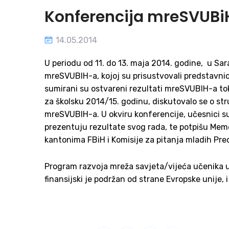
Konferencija mreSVUBi
14.05.2014
U periodu od 11. do 13. maja 2014. godine, u S
mreSVUBIH-a, kojoj su prisustvovali predstavnic
sumirani su ostvareni rezultati mreSVUBIH-a tok
za školsku 2014/15. godinu, diskutovalo se o st
mreSVUBIH-a. U okviru konferencije, učesnici su p
prezentuju rezultate svog rada, te potpišu Me
kantonima FBiH i Komisije za pitanja mladih P
Program razvoja mreža savjeta/vijeća učenika u
finansijski je podržan od strane Evropske unij