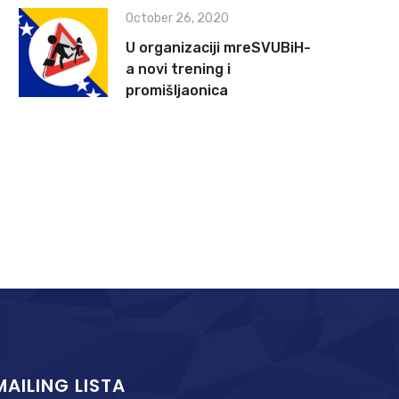
October 26, 2020
U organizaciji mreSVUBiH-
a novi trening i
promišljaonica
MAILING LISTA