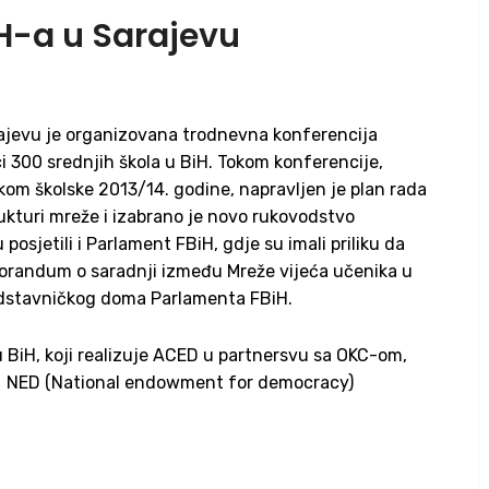
H-a u Sarajevu
arajevu je organizovana trodnevna konferencija
i 300 srednjih škola u BiH. Tokom konferencije,
om školske 2013/14. godine, napravljen je plan rada
rukturi mreže i izabrano je novo rukovodstvo
osjetili i Parlament FBiH, gdje su imali priliku da
morandum o saradnji između Mreže vijeća učenika u
redstavničkog doma Parlamenta FBiH.
 BiH, koji realizuje ACED u partnersvu sa OKC-om,
e, i NED (National endowment for democracy)