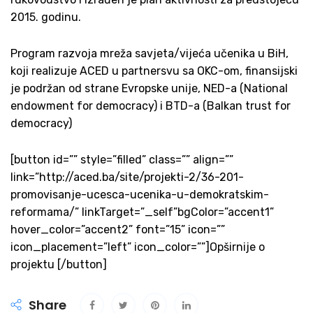
2015. godinu.
Program razvoja mreža savjeta/vijeća učenika u BiH,
koji realizuje ACED u partnersvu sa OKC-om, finansijski
je podržan od strane Evropske unije, NED-a (National
endowment for democracy) i BTD-a (Balkan trust for
democracy)
[button id=”” style=”filled” class=”” align=””
link=”http://aced.ba/site/projekti-2/36-201-
promovisanje-ucesca-ucenika-u-demokratskim-
reformama/” linkTarget=”_self”bgColor=”accent1”
hover_color=”accent2” font=”15” icon=””
icon_placement=”left” icon_color=””]Opširnije o
projektu [/button]
Share