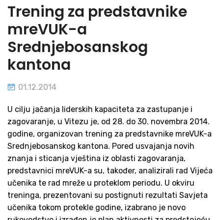
Trening za predstavnike
mreVUK-a
Srednjebosanskog
kantona
01.12.2014
U cilju jačanja liderskih kapaciteta za zastupanje i
zagovaranje, u Vitezu je, od 28. do 30. novembra 2014.
godine, organizovan trening za predstavnike mreVUK-a
Srednjebosanskog kantona. Pored usvajanja novih
znanja i sticanja vještina iz oblasti zagovaranja,
predstavnici mreVUK-a su, također, analizirali rad Vijeća
učenika te rad mreže u proteklom periodu. U okviru
treninga, prezentovani su postignuti rezultati Savjeta
učenika tokom protekle godine, izabrano je novo
rukovodstvo i izrađen je plan aktivnosti za predstojeću