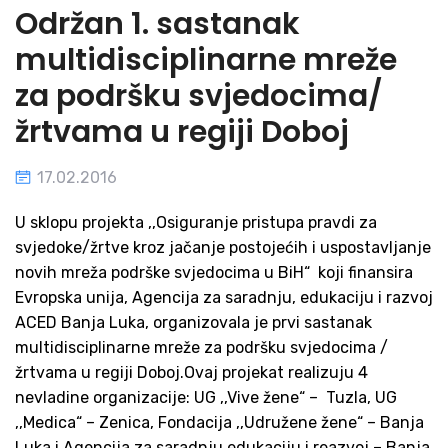
Održan 1. sastanak
multidisciplinarne mreže
za podršku svjedocima/
žrtvama u regiji Doboj
17.02.2016
U sklopu projekta ,,Osiguranje pristupa pravdi za
svjedoke/žrtve kroz jačanje postojećih i uspostavljanje
novih mreža podrške svjedocima u BiH“ koji finansira
Evropska unija, Agencija za saradnju, edukaciju i razvoj
ACED Banja Luka, organizovala je prvi sastanak
multidisciplinarne mreže za podršku svjedocima /
žrtvama u regiji Doboj.Ovaj projekat realizuju 4
nevladine organizacije: UG ,,Vive žene“ – Tuzla, UG
,,Medica“ – Zenica, Fondacija ,,Udružene žene“ – Banja
Luka i Agencija za saradnju,edukaciju i reazvoj – Banja