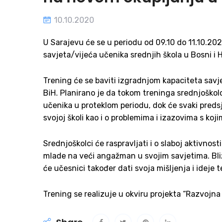
10.10.2020
U Sarajevu će se u periodu od 09.10 do 11.10.20
savjeta/vijeća učenika srednjih škola u Bosni i 
Trening će se baviti izgradnjom kapaciteta sav
BiH. Planirano je da tokom treninga srednjoškolc
učenika u proteklom periodu, dok će svaki preds
svojoj školi kao i o problemima i izazovima s ko
Srednjoškolci će raspravljati i o slaboj aktivnost
mlade na veći angažman u svojim savjetima. Bli
će učesnici također dati svoja mišljenja i ideje te
Trening se realizuje u okviru projekta “Razvojna 