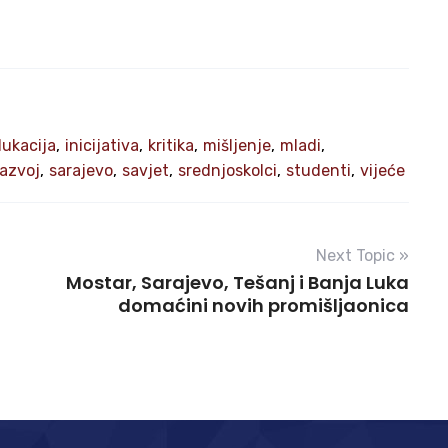
ukacija
,
inicijativa
,
kritika
,
mišljenje
,
mladi
,
razvoj
,
sarajevo
,
savjet
,
srednjoskolci
,
studenti
,
vijeće
Next Topic »
Mostar, Sarajevo, Tešanj i Banja Luka
domaćini novih promišljaonica