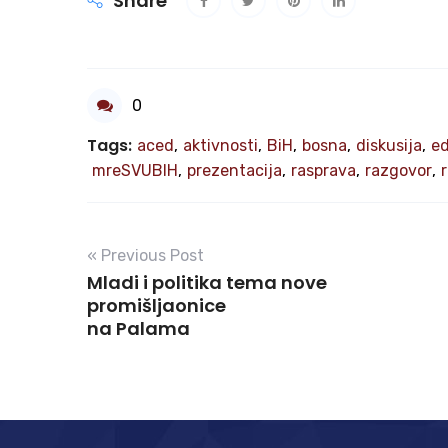
Share
0
Tags:
aced
,
aktivnosti
,
BiH
,
bosna
,
diskusija
,
ed
mreSVUBIH
,
prezentacija
,
rasprava
,
razgovor
,
« Previous Post
Mladi i politika tema nove
promišljaonice
na Palama