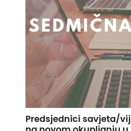
Predsjednici savjeta/vi
na novom okupljanju u