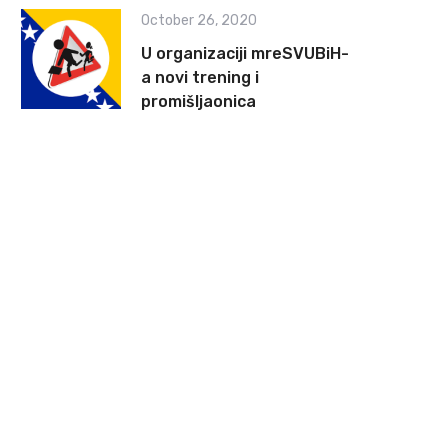
October 26, 2020
U organizaciji mreSVUBiH-
a novi trening i
promišljaonica