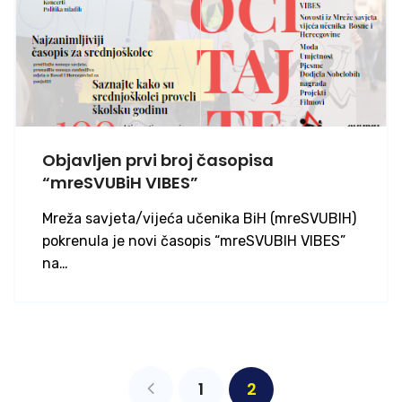
Objavljen prvi broj časopisa
“mreSVUBiH VIBES”
Mreža savjeta/vijeća učenika BiH (mreSVUBIH)
pokrenula je novi časopis “mreSVUBIH VIBES”
na…
1
2