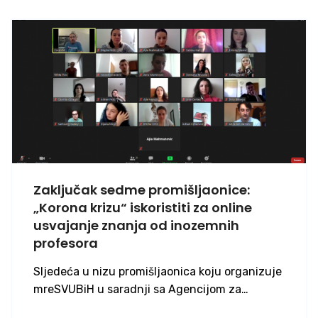
Zaključak sedme promišljaonice:
„Korona krizu“ iskoristiti za online
usvajanje znanja od inozemnih
profesora
Sljedeća u nizu promišljaonica koju organizuje
mreSVUBiH u saradnji sa Agencijom za…