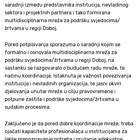
saradnji između predstavnika institucija, nevladinog
sektora i projektnih partnera i tako formirana
multidisciplinarna mreža za podršku svjedocima/
žrtvama u regiji Doboj.
Pored potpisivanja sporazuma o saradnji kojim se
formalno i osnovala multidisciplinarna mreža za
podršku svjedocima/žrtvama u regiji Doboj, na
sastanku se razgovaralo o budućem radu mreže, te
načinu koordinacije. Istaknuta je važnost povezivanja
institucija i nevladinih organizacija, te jasni okviri
djelovanja unutar mreže u cilju pravovremene i
potpune zaštite i podrške svjedocima/žrtvama u
sudskim procesima.
Zaključeno je da pored dobre koordinacije mreže, treba
ojačati kapacitete profesionalaca u institucijama za
lakše prepoznavanje potreba i pružanje adekvatne