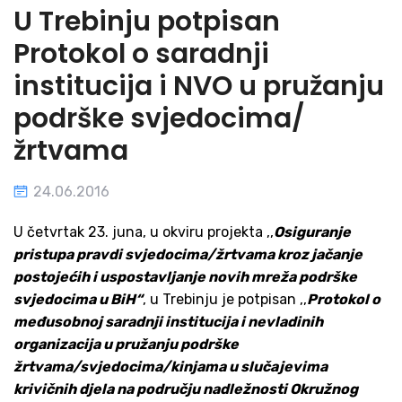
U Trebinju potpisan
Protokol o saradnji
institucija i NVO u pružanju
podrške svjedocima/
žrtvama
24.06.2016
U četvrtak 23. juna, u okviru projekta ,,
Osiguranje
pristupa pravdi svjedocima/žrtvama kroz jačanje
postojećih i uspostavljanje novih mreža podrške
svjedocima u BiH“
, u Trebinju je potpisan ,,
Protokol o
međusobnoj saradnji institucija i nevladinih
organizacija u pružanju podrške
žrtvama/svjedocima/kinjama u slučajevima
krivičnih djela na području nadležnosti Okružnog