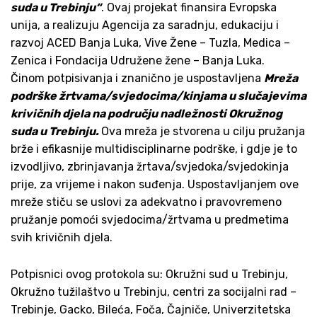
suda u Trebinju“
. Ovaj projekat finansira Evropska
unija, a realizuju Agencija za saradnju, edukaciju i
razvoj ACED Banja Luka, Vive Žene – Tuzla, Medica –
Zenica i Fondacija Udružene žene – Banja Luka.
Činom potpisivanja i znanično je uspostavljena
Mreža
podrške žrtvama/svjedocima/kinjama u slučajevima
krivičnih djela na području nadležnosti Okružnog
suda u Trebinju.
Ova mreža je stvorena u cilju pružanja
brže i efikasnije multidisciplinarne podrške, i gdje je to
izvodljivo, zbrinjavanja žrtava/svjedoka/svjedokinja
prije, za vrijeme i nakon suđenja. Uspostavljanjem ove
mreže stiču se uslovi za adekvatno i pravovremeno
pružanje pomoći svjedocima/žrtvama u predmetima
svih krivičnih djela.
Potpisnici ovog protokola su: Okružni sud u Trebinju,
Okružno tužilaštvo u Trebinju, centri za socijalni rad –
Trebinje, Gacko, Bileća, Foča, Čajniče, Univerzitetska